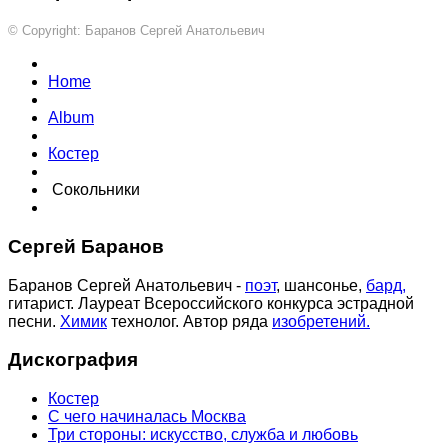
© Copyright: Баранов Сергей Анатольевич
Home
Album
Костер
Сокольники
Сергей Баранов
Баранов Сергей Анатольевич -
поэт
, шансонье,
бард,
гитарист. Лауреат Всероссийского конкурса эстрадной
песни.
Химик
технолог. Автор ряда
изобретений.
Дискография
Костер
С чего начиналась Москва
Три стороны: искусство, служба и любовь