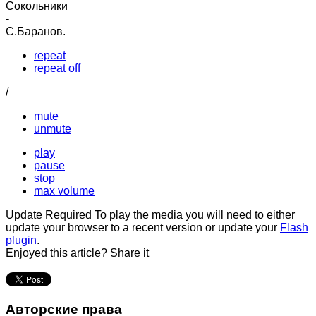
Сокольники
-
С.Баранов.
repeat
repeat off
/
mute
unmute
play
pause
stop
max volume
Update Required
To play the media you will need to either
update your browser to a recent version or update your
Flash
plugin
.
Enjoyed this article? Share it
Авторские права