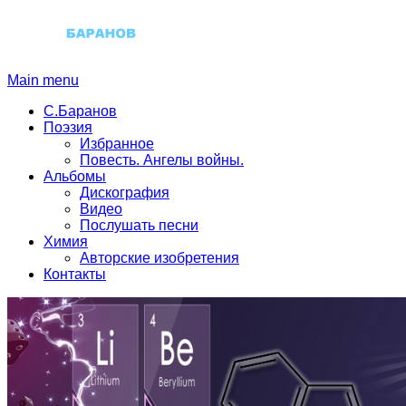
Main menu
С.Баранов
Поэзия
Избранное
Повесть. Ангелы войны.
Альбомы
Дискография
Видео
Послушать песни
Химия
Авторские изобретения
Контакты