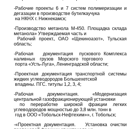
-Рабочие проекты 6 и 7 систем полимеризации и
дегазации в производстве бутилкаучука
на НКНХ г. Нижнекамск;
-Производство метанола М-450. Площадка склада
метанола» Утверждаемая часть и
Рабочий проект., ОАО «Щекиноазот», Тульская
область;
-
Рабочая документация пускового Комплекса
наливных грузов Морского торгового
порта «Усть-Луга», Ленинградской области;
-Проектная документация транспортной системы
жидких углеводородов Большехетской
впадины. ПГС. титулы 1,2, 3, 4;
-
Рабочая документация. «Модернизация
центральной газофракционирующей установки
по переработке широкой фракции легких
углеводородов мощностью до 3,8 млн. тонн в
год в ООО «Тобольск-Нефтехим»», г. Тобольск;
-«Проектная документация. Установка очистки