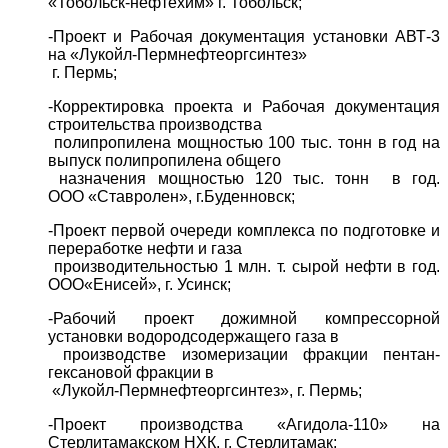
«Тобольск-нефтехим» г. Тобольск;
-Проект и Рабочая документация установки АВТ-3
на «Лукойл-Пермнефтеоргсинтез»
г. Пермь;
-
Корректировка проекта и Рабочая документация
строительства производства
полипропилена мощностью 100 тыс. тонн в год на
выпуск полипропилена общего
назначения мощностью 120 тыс. тонн в год.
ООО «Ставролен», г.
Буденновск;
-Проект первой очереди комплекса по подготовке и
переработке нефти и газа
производительностью 1 млн. т. сырой нефти в год.
ООО
«Енисей», г. Усинск;
-Рабочий проект дожимной компрессорной
установки водородсодержащего газа в
производстве изомеризации фракции пентан-
гексановой фракции в
«Лукойл-Пермнефтеоргсинтез», г. Пермь;
-Проект производства «Агидола-110» на
Стерлитамакском НХК, г. Стерлитамак;