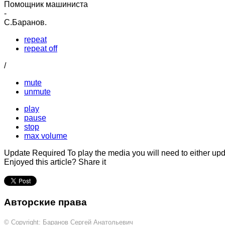
Помощник машиниста
-
С.Баранов.
repeat
repeat off
/
mute
unmute
play
pause
stop
max volume
Update Required
To play the media you will need to either up
Enjoyed this article? Share it
Авторские права
© Copyright: Баранов Сергей Анатольевич