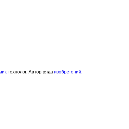
мик
технолог. Автор ряда
изобретений.