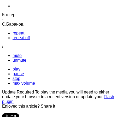
Костер
-
С.Баранов.
repeat
repeat off
/
mute
unmute
play
pause
stop
max volume
Update Required
To play the media you will need to either
update your browser to a recent version or update your
Flash
plugin
.
Enjoyed this article? Share it