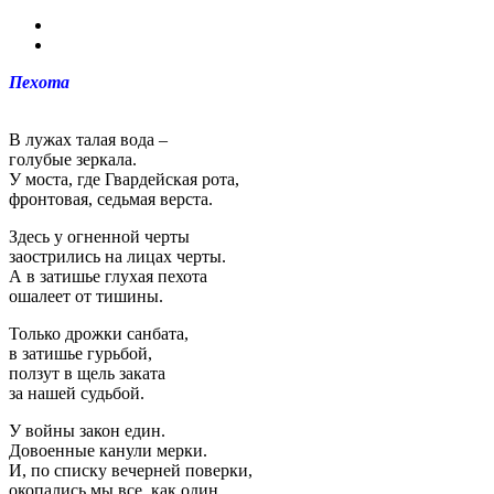
Пехота
В лужах талая вода –
голубые зеркала.
У моста, где Гвардейская рота,
фронтовая, седьмая верста.
Здесь у огненной черты
заострились на лицах черты.
А в затишье глухая пехота
ошалеет от тишины.
Только дрожки санбата,
в затишье гурьбой,
ползут в щель заката
за нашей судьбой.
У войны закон един.
Довоенные канули мерки.
И, по списку вечерней поверки,
окопались мы все, как один.