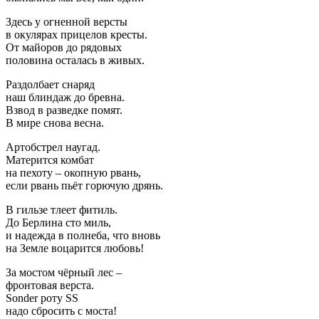
Здесь у огненной версты
в окулярах прицелов кресты.
От майоров до рядовых
половина осталась в живых.
Раздолбает снаряд
наш блиндаж до бревна.
Взвод в разведке помят.
В мире снова весна.
Артобстрел наугад.
Матерится комбат
на пехоту – окопную рвань,
если рвань пьёт горючую дрянь.
В гильзе тлеет фитиль.
До Берлина сто миль,
и надежда в полнеба, что вновь
на Земле воцарится любовь!
За мостом чёрный лес –
фронтовая верста.
Sonder роту SS
надо сбросить с моста!