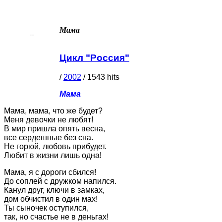
Мама
Цикл "Россия"
/
2002
/
1543
hits
Мама
Мама, мама, что же будет?
Меня девочки не любят!
В мир пришла опять весна,
все сердешные без сна.
Не горюй, любовь прибудет.
Любит в жизни лишь одна!
Мама, я с дороги сбился!
До соплей с дружком напился.
Канул друг, ключи в замках,
дом обчистил в один мах!
Ты сыночек оступился,
так, но счастье не в деньгах!