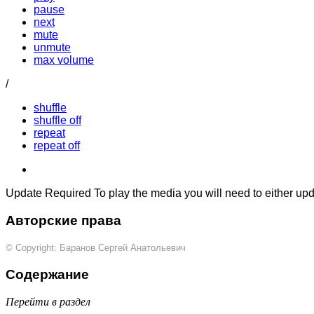
pause
next
mute
unmute
max volume
/
shuffle
shuffle off
repeat
repeat off
Update Required
To play the media you will need to either up
Авторские права
© Copyright: Баранов Сергей Анатольевич
Содержание
Перейти в раздел