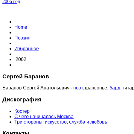
2006 год
Home
Поэзия
Избранное
2002
Сергей Баранов
Баранов Сергей Анатольевич -
поэт
, шансонье,
бард,
гитар
Дискография
Костер
С чего начиналась Москва
Три стороны: искусство, служба и любовь
Контакты