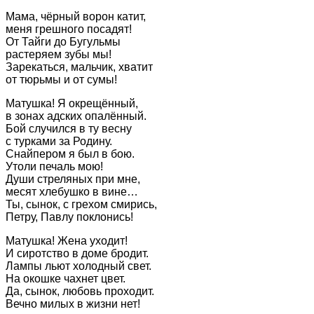
Мама, чёрный ворон катит,
меня грешного посадят!
От Тайги до Бугульмы
растеряем зубы мы!
Зарекаться, мальчик, хватит
от тюрьмы и от сумы!
Матушка! Я окрещённый,
в зонах адских опалённый.
Бой случился в ту весну
с турками за Родину.
Снайпером я был в бою.
Утоли печаль мою!
Души стреляных при мне,
месят хлебушко в вине…
Ты, сынок, с грехом смирись,
Петру, Павлу поклонись!
Матушка! Жена уходит!
И сиротство в доме бродит.
Лампы льют холодный свет.
На окошке чахнет цвет.
Да, сынок, любовь проходит.
Вечно милых в жизни нет!