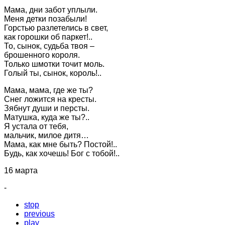
Мама, дни забот уплыли.
Меня детки позабыли!
Горстью разлетелись в свет,
как горошки об паркет!..
То, сынок, судьба твоя –
брошенного короля.
Только шмотки точит моль.
Голый ты, сынок, король!..
Мама, мама, где же ты?
Снег ложится на кресты.
Зябнут души и персты.
Матушка, куда же ты?..
Я устала от тебя,
мальчик, милое дитя…
Мама, как мне быть? Постой!..
Будь, как хочешь! Бог с тобой!..
16 марта
-
stop
previous
play