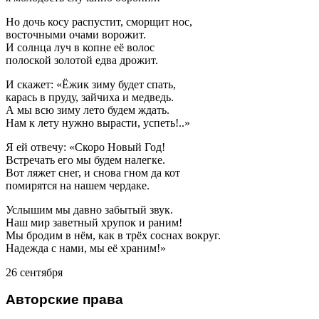
Но дочь косу распустит, сморщит нос,
восточными очами ворожит.
И солнца луч в копне её волос
полоской золотой едва дрожит.
И скажет: «Ёжик зиму будет спать,
карась в пруду, зайчиха и медведь.
А мы всю зиму лето будем ждать.
Нам к лету нужно вырасти, успеть!..»
Я ей отвечу: «Скоро Новый Год!
Встречать его мы будем налегке.
Вот ляжет снег, и снова гном да кот
помирятся на нашем чердаке.
Услышим мы давно забытый звук.
Наш мир заветный хрупок и раним!
Мы бродим в нём, как в трёх соснах вокруг.
Надежда с нами, мы её храним!»
26 сентября
Авторские права