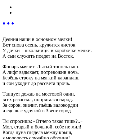
● ● ●
Деяния наши в основном мелки!
Вот снова осень, кружится листок.
У дочки – школьницы в коробочке мелки.
А сын служить поедет на Восток.
Фонарь маячит. Лысый тополь наш.
А лифт вздыхает, потревожив ночь.
Берёшь строку на мягкий карандаш,
и сон уходит до рассвета прочь.
Танцует дождь на мостовой один,
всех разогнал, попрятался народ.
За сорок, значит, пьёшь валокордин
и едешь с удочкой в Звенигород.
Ты спросишь: «Отчего такая тишь?..»
Мол, старый и больной, себе не мил!
Когда луна глядела между крыш,
я молодость случайно обронил!