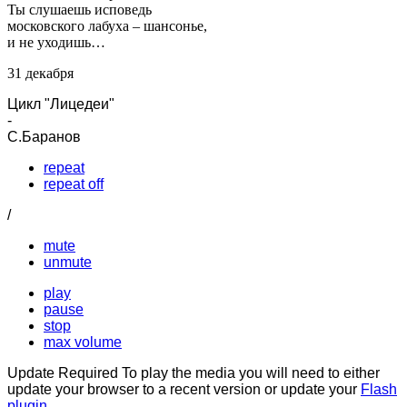
Ты слушаешь исповедь
московского лабуха – шансонье,
и не уходишь…
31 декабря
Цикл "Лицедеи"
-
С.Баранов
repeat
repeat off
/
mute
unmute
play
pause
stop
max volume
Update Required
To play the media you will need to either
update your browser to a recent version or update your
Flash
plugin
.