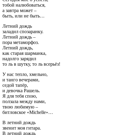
тобой налюбоваться,
а завтра может –
быть, или не быть…
Летний дождь
заладил спозаранку.
Летний дождь –
пора метаморфоз.
Летний дождь,
как старая шарманка,
надолго зарядил
то ль в шутку, то ль всерьёз!
У нас тепло, хмельно,
и танго вечерами,
седой тапёр,
и девочка Рашель.
Я для тебя спою,
ползала между нами,
твою любимую –
битловское «Michelle»…
В летний дождь
звенит моя гитара.
В летний дождь