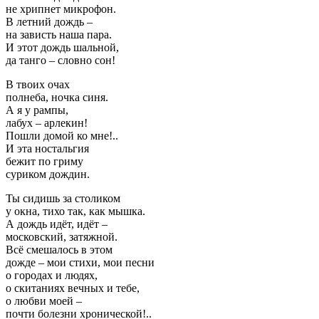
не хрипнет микрофон.
В летний дождь –
на зависть наша пара.
И этот дождь шальной,
да танго – словно сон!
В твоих очах
полнеба, ночка синя.
А я у рампы,
лабух – арлекин!
Пошли домой ко мне!..
И эта ностальгия
бежит по гриму
суриком дождин.
Ты сидишь за столиком
у окна, тихо так, как мышка.
А дождь идёт, идёт –
московский, затяжной.
Всё смешалось в этом
дожде – мои стихи, мои песни
о городах и людях,
о скитаниях вечных и тебе,
о любви моей –
почти болезни хронической!..